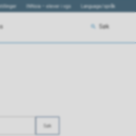
tillinger
INNsia – elever i vgs
Language/språk
ss
Søk
Søk