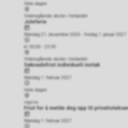
Hele dagen
Sted
Videregående skoler i Innlandet
Juleferie
Dato
Mandag 21. desember 2026 - fredag 1. januar 2027
Tidspunkt
kl. 00.00 - 23.59
Sted
Videregående skoler i Innlandet
Søknadsfrist individuelt inntak
Dato
Mandag 1. februar 2027
Tidspunkt
Hele dagen
Sted
vigo.no
Frist for å melde deg opp til privatisteks
Dato
Mandag 1. februar 2027
Tidspunkt