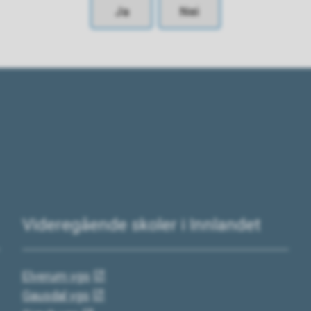
Ja
Nei
Videregående skoler i Innlandet
Elverum vgs
Gausdal vgs