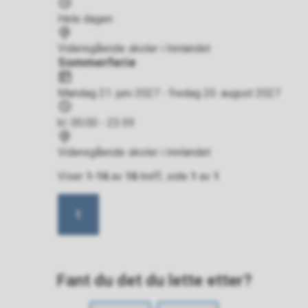
Tidspunkt
Hele dagen
Sted
Videregående skoler i Innlandet
Sommerferie
Dato
Mandag 21. juni 2027 - fredag 20. august 2027
Tidspunkt
kl. 00.00 - 23.59
Sted
Videregående skoler i Innlandet
Viser
1-16
av
16
treff, side
1
av
1
1
Fant du det du lette etter?