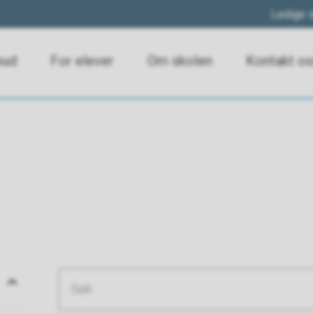
Ledige s
bud
For elever
Om skolen
Kontakt o
Søketekst