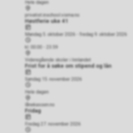
Hele dagen
Sted
privatist.inschool.visma.no
Høstferie uke 41
Dato
Mandag 5. oktober 2026 - fredag 9. oktober 2026
Tidspunkt
kl. 00.00 - 23.59
Sted
Videregående skoler i Innlandet
Frist for å søke om stipend og lån
Dato
Søndag 15. november 2026
Tidspunkt
Hele dagen
Sted
lånekassen.no
Fridag
Dato
Fredag 27. november 2026
Tidspunkt