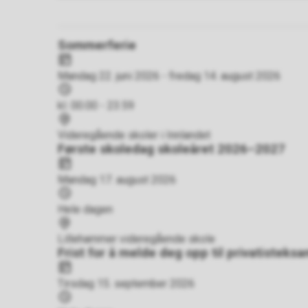
Resultat
Sommerferie
Dato
Mandag 22. juni 2026 - fredag 14. august 2026
Tidspunkt
kl. 00.00 - 23.59
Sted
Videregående skoler i Innlandet
Første skoledag skoleåret 2026–2027
Dato
Mandag 17. august 2026
Tidspunkt
Hele dagen
Sted
Lillehammer videregående skole
Frist for å melde deg opp til privatisteks
Dato
Tirsdag 15. september 2026
Tidspunkt