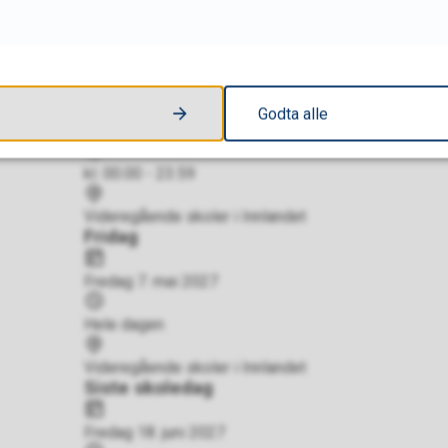
Hele dagen
Sted
lånekassen.no
Påskeferie
Dato
Godta alle
Mandag 22. mars 2027 - mandag 29. mars 2027
Tidspunkt
kl. 00.00 - 23.59
Sted
Videregående skoler i Innlandet
Fridag
Dato
Fredag 7. mai 2027
Tidspunkt
Hele dagen
Sted
Videregående skoler i Innlandet
Siste skoledag
Dato
Fredag 18. juni 2027