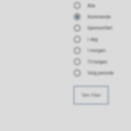
Alle
Kommende
Gjennomført
I dag
I morgen
Til helgen
Velg periode
Tøm filter