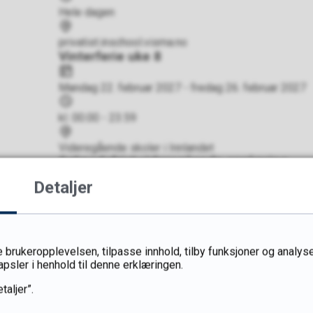
Hele dagen
Sted
privatist.inschool.visma.no
Vinterferie uke 8
Dato
Mandag 22. februar 2027 - fredag 26. februar 2027
Tidspunkt
kl. 00.00 - 23.59
Sted
Videregående skoler i Innlandet
Søknadsfrist videregående opplæring
Dato
Detaljer
Mandag 1. mars 2027
Tidspunkt
Hele dagen
Sted
 brukeropplevelsen, tilpasse innhold, tilby funksjoner og analyse
vigo.no
apsler i henhold til denne erklæringen.
Frist for å søke om stipend og lån
Dato
taljer”.
Mandag 15. mars 2027
Tidspunkt