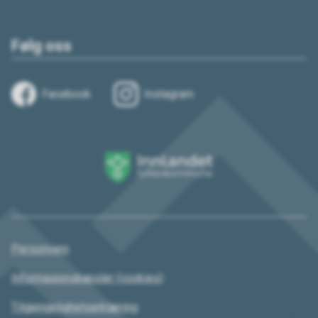
Følg oss
Facebook
Instagram
Innlandet
fylkeskommune
Personvern
Informasjonskapsler (cookies)
Tilgjengelighetserklæring