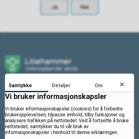
Ja
Nei
Samtykke
Detaljer
Om
Vi bruker informasjonskapsler
Kontakt oss
Vi bruker informasjonskapsler (cookies) for å forbedre
brukeropplevelsen, tilpasse innhold, tilby funksjoner og
Postadresse
analysere trafikken på nettstedet. Ved å fortsette å bruke
Se nærmere informasjon
nettstedet, samtykker du til vår bruk av
informasjonskapsler i henhold til denne erklæringen.
Send sikker digital post