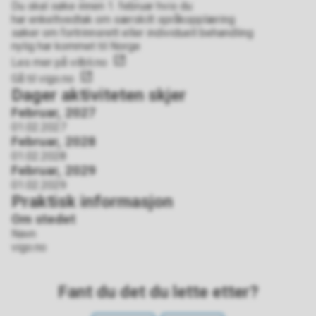
Du skal søke innen 1. februar hvis du:
har enkeltvedtak om særskilt språkopplæring
søker om fortrinnsrett eller individuell behandling
nylig har kommet til Norge
Les mer på vilbli.no
Gå til vigo.no
Dager aktiviteten skjer
Februar, 2027
01.02.2027
Februar, 2028
01.02.2028
Februar, 2029
01.02.2029
Praktisk informasjon
Om stedet
Navn
vigo.no
Fant du det du lette etter?