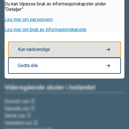
Du kan tilpasse bruk av informasjonskapsler under
“Detaljer”.
Avdeling Sør
Les mer om personvern
Storgata 25, 2609 Lillehammer
Telefon: 61 28 71 00
Les mer om bruk av informasjonskapsler
Send e-post
Avdeling Nord
Kun nødvendige
Vargstadvegen 1, 2619 Lillehammer
Telefon: 61 28 71 00
Godta alle
Send e-post
Videregående skoler i Innlandet
Elverum vgs
Gausdal vgs
Gjøvik vgs
Hadeland vgs