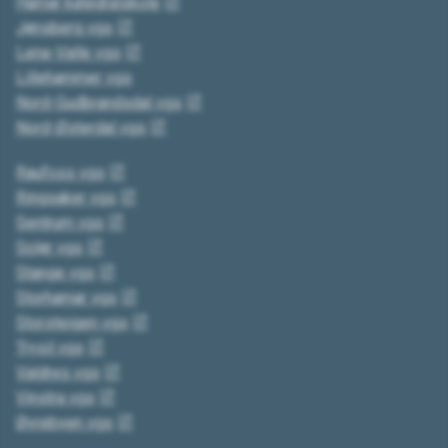
Hamar katedralskole
Jønsberg vgs
Lena-Valle vgs
Lillehammer vgs
Nord-Gudbrandsdal vgs
Nord-Østerdal vgs
Raufoss vgs
Ringsaker vgs
Sentrum vgs
Solør vgs
Stange vgs
Storhamar vgs
Storsteigen vgs
Trysil vgs
Valdres vgs
Vinstra vgs
Øvrebyen vgs