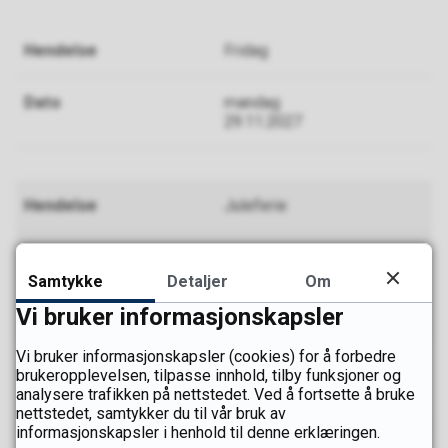
Fridag
mandag
29.11.2027
Juleferie
torsdag
23.12.2027–
Samtykke
Detaljer
Om
søndag
Vi bruker informasjonskapsler
02.01.2028
Vi bruker informasjonskapsler (cookies) for å forbedre
brukeropplevelsen, tilpasse innhold, tilby funksjoner og
analysere trafikken på nettstedet. Ved å fortsette å bruke
Fridag
nettstedet, samtykker du til vår bruk av
informasjonskapsler i henhold til denne erklæringen.